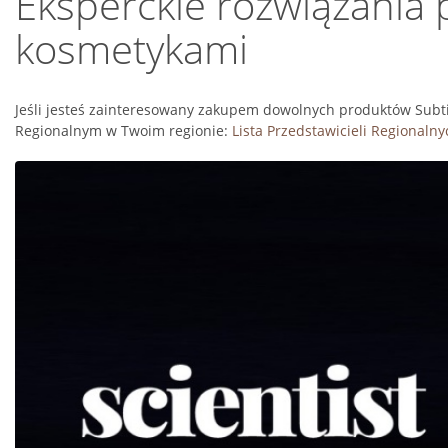
Eksperckie rozwiązania
kosmetykami
Jeśli jesteś zainteresowany zakupem dowolnych produktów Subtil 
Regionalnym w Twoim regionie:
Lista Przedstawicieli Regionalny