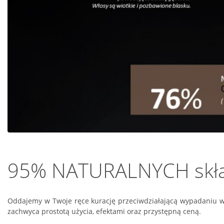
95% NATURALNYCH skład
Oddajemy w Twoje ręce kurację przeciwdziałającą wypadaniu w
zachwyca prostotą użycia, efektami oraz przystępną ceną.