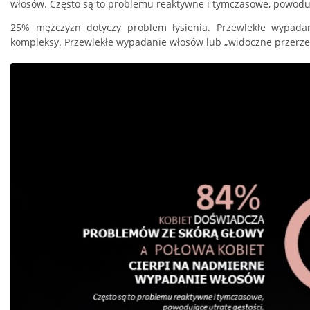
włosów. Często są to problemu reaktywne i tymczasowe, powodują
25% mężczyzn dotyczy problem łysienia. Przewlekłe wypadan
kompleksy. Przewlekłe wypadanie włosów lub „widoczne przerzed